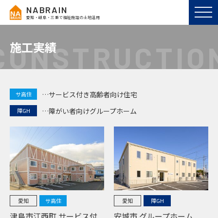
NABRAIN
愛知・岐阜・三重で福祉施設の土地活用
施工実績
CONSTRUCTIO
サービス付き高齢者向け住宅
サ高住
障がい者向けグループホーム
障GH
愛知
サ高住
愛知
障GH
津島市江西町 サービス付
安城市 グループホーム