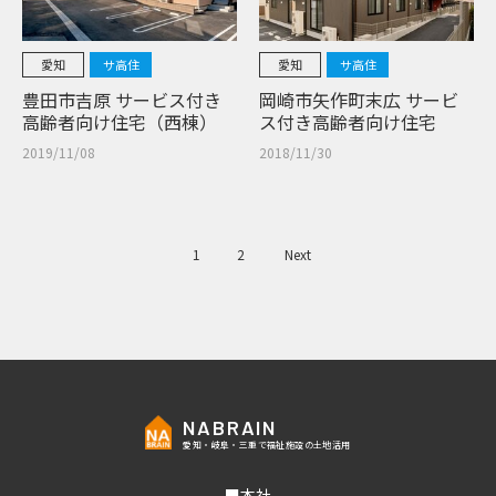
愛知
サ高住
愛知
サ高住
豊田市吉原 サービス付き
岡崎市矢作町末広 サービ
高齢者向け住宅（西棟）
ス付き高齢者向け住宅
2019/11/08
2018/11/30
1
2
Next
NABRAIN
愛知・岐阜・三重で福祉施設の土地活用
■本社